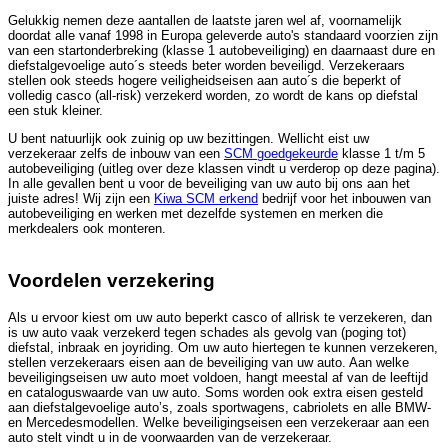
Gelukkig nemen deze aantallen de laatste jaren wel af, voornamelijk
doordat alle vanaf 1998 in Europa geleverde auto's standaard voorzien zijn
van een startonderbreking (klasse 1 autobeveiliging) en daarnaast dure en
diefstalgevoelige auto´s steeds beter worden beveiligd. Verzekeraars
stellen ook steeds hogere veiligheidseisen aan auto´s die beperkt of
volledig casco (all-risk) verzekerd worden, zo wordt de kans op diefstal
een stuk kleiner.
U bent natuurlijk ook zuinig op uw bezittingen. Wellicht eist uw
verzekeraar zelfs de inbouw van een
SCM goedgekeurde
klasse 1 t/m 5
autobeveiliging (uitleg over deze klassen vindt u verderop op deze pagina).
In alle gevallen bent u voor de beveiliging van uw auto bij ons aan het
juiste adres! Wij zijn een
Kiwa SCM erkend
bedrijf voor het inbouwen van
autobeveiliging en werken met dezelfde systemen en merken die
merkdealers ook monteren.
Voordelen verzekering
Als u ervoor kiest om uw auto beperkt casco of allrisk te verzekeren, dan
is uw auto vaak verzekerd tegen schades als gevolg van (poging tot)
diefstal, inbraak en joyriding. Om uw auto hiertegen te kunnen verzekeren,
stellen verzekeraars eisen aan de beveiliging van uw auto. Aan welke
beveiligingseisen uw auto moet voldoen, hangt meestal af van de leeftijd
en cataloguswaarde van uw auto. Soms worden ook extra eisen gesteld
aan diefstalgevoelige auto’s, zoals sportwagens, cabriolets en alle BMW-
en Mercedesmodellen. Welke beveiligingseisen een verzekeraar aan een
auto stelt vindt u in de voorwaarden van de verzekeraar.