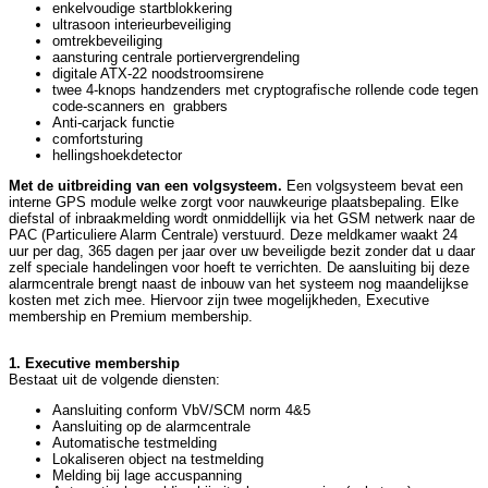
enkelvoudige startblokkering
ultrasoon interieurbeveiliging
omtrekbeveiliging
aansturing centrale portiervergrendeling
digitale ATX-22 noodstroomsirene
twee 4-knops handzenders met cryptografische rollende code tegen
code-scanners en grabbers
Anti-carjack functie
comfortsturing
hellingshoekdetector
Met de uitbreiding van een volgsysteem.
Een volgsysteem bevat een
interne GPS module welke zorgt voor nauwkeurige plaatsbepaling. Elke
diefstal of inbraakmelding wordt onmiddellijk via het GSM netwerk naar de
PAC (Particuliere Alarm Centrale) verstuurd. Deze meldkamer waakt 24
uur per dag, 365 dagen per jaar over uw beveiligde bezit zonder dat u daar
zelf speciale handelingen voor hoeft te verrichten. De aansluiting bij deze
alarmcentrale brengt naast de inbouw van het systeem nog maandelijkse
kosten met zich mee. Hiervoor zijn twee mogelijkheden, Executive
membership en Premium membership.
1. Executive membership
Bestaat uit de volgende diensten:
Aansluiting conform VbV/SCM norm 4&5
Aansluiting op de alarmcentrale
Automatische testmelding
Lokaliseren object na testmelding
Melding bij lage accuspanning