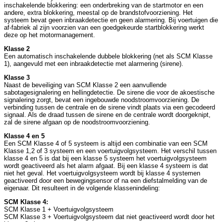
inschakelende blokkering: een onderbreking van de startmotor en een
andere, extra blokkering, meestal op de brandstofvoorziening. Het
systeem bevat geen inbraakdetectie en geen alarmering. Bij voertuigen die
af-fabriek al zijn voorzien van een goedgekeurde startblokkering werkt
deze op het motormanagement.
Klasse 2
Een automatisch inschakelende dubbele blokkering (net als SCM Klasse
1), aangevuld met een inbraakdetectie met alarmering (sirene).
Klasse 3
Naast de beveiliging van SCM Klasse 2 een aanvullende
sabotagesignalering en hellingdetectie. De sirene die voor de akoestische
signalering zorgt, bevat een ingebouwde noodstroomvoorziening. De
verbinding tussen de centrale en de sirene vindt plaats via een gecodeerd
signaal. Als de draad tussen de sirene en de centrale wordt doorgeknipt,
zal de sirene afgaan op de noodstroomvoorziening.
Klasse 4 en 5
Een SCM Klasse 4 of 5 systeem is altijd een combinatie van een SCM
Klasse 1,2 of 3 systeem en een voertuigvolgsysteem. Het verschil tussen
klasse 4 en 5 is dat bij een klasse 5 systeem het voertuigvolgsysteem
wordt geactiveerd als het alarm afgaat. Bij een klasse 4 systeem is dat
niet het geval. Het voertuigvolgsysteem wordt bij klasse 4 systemen
geactiveerd door een bewegingsensor of na een diefstalmelding van de
eigenaar. Dit resulteert in de volgende klassenindeling:
SCM Klasse 4:
SCM Klasse 1 + Voertuigvolgsysteem
SCM Klasse 3 + Voertuigvolgsysteem dat niet geactiveerd wordt door het