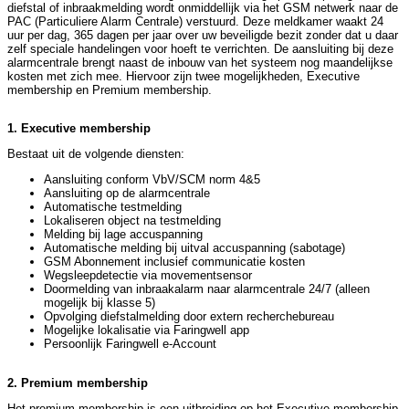
diefstal of inbraakmelding wordt onmiddellijk via het GSM netwerk naar de
PAC (Particuliere Alarm Centrale) verstuurd. Deze meldkamer waakt 24
uur per dag, 365 dagen per jaar over uw beveiligde bezit zonder dat u daar
zelf speciale handelingen voor hoeft te verrichten. De aansluiting bij deze
alarmcentrale brengt naast de inbouw van het systeem nog maandelijkse
kosten met zich mee. Hiervoor zijn twee mogelijkheden, Executive
membership en Premium membership.
1. Executive membership
Bestaat uit de volgende diensten:
Aansluiting conform VbV/SCM norm 4&5
Aansluiting op de alarmcentrale
Automatische testmelding
Lokaliseren object na testmelding
Melding bij lage accuspanning
Automatische melding bij uitval accuspanning (sabotage)
GSM Abonnement inclusief communicatie kosten
Wegsleepdetectie via movementsensor
Doormelding van inbraakalarm naar alarmcentrale 24/7 (alleen
mogelijk bij klasse 5)
Opvolging diefstalmelding door extern recherchebureau
Mogelijke lokalisatie via Faringwell app
Persoonlijk Faringwell e-Account
2. Premium membership
Het premium membership is een uitbreiding op het Executive membership,