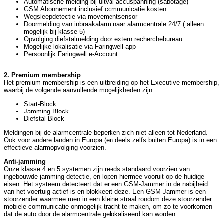
Automatische melding bij uitval accuspanning (sabotage)
GSM Abonnement inclusief communicatie kosten
Wegsleepdetectie via movementsensor
Doormelding van inbraakalarm naar alarmcentrale 24/7 ( alleen
mogelijk bij klasse 5)
Opvolging diefstalmelding door extern recherchebureau
Mogelijke lokalisatie via Faringwell app
Persoonlijk Faringwell e-Account
2. Premium membership
Het premium membership is een uitbreiding op het Executive membership,
waarbij de volgende aanvullende mogelijkheden zijn:
Start-Block
Jamming Block
Diefstal Block
Meldingen bij de alarmcentrale beperken zich niet alleen tot Nederland.
Ook voor andere landen in Europa (en deels zelfs buiten Europa) is in een
effectieve alarmopvolging voorzien.
Anti-jamming
Onze klasse 4 en 5 systemen zijn reeds standaard voorzien van
ingebouwde jamming-detectie, en lopen hiermee vooruit op de huidige
eisen. Het systeem detecteert dat er een GSM-Jammer in de nabijheid
van het voertuig actief is en blokkeert deze. Een GSM-Jammer is een
stoorzender waarmee men in een kleine straal rondom deze stoorzender
mobiele communicatie onmogelijk tracht te maken, om zo te voorkomen
dat de auto door de alarmcentrale gelokaliseerd kan worden.