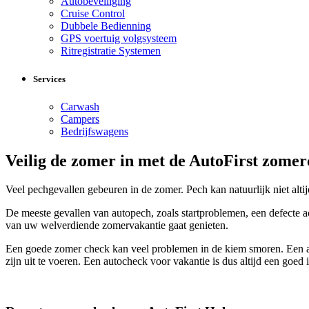
Autobeveiliging
Cruise Control
Dubbele Bedienning
GPS voertuig volgsysteem
Ritregistratie Systemen
Services
Carwash
Campers
Bedrijfswagens
Veilig de zomer in met de AutoFirst zome
Veel pechgevallen gebeuren in de zomer. Pech kan natuurlijk niet a
De meeste gevallen van autopech, zoals startproblemen, een defecte a
van uw welverdiende zomervakantie gaat genieten.
Een goede zomer check kan veel problemen in de kiem smoren. Een aa
zijn uit te voeren. Een autocheck voor vakantie is dus altijd een goed 